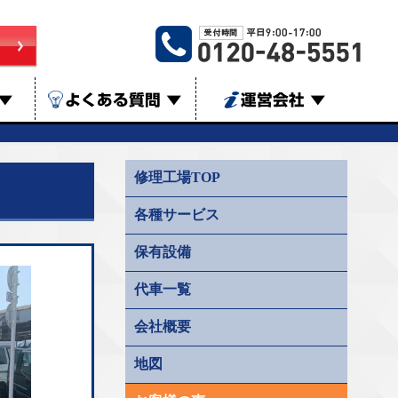
▼
よくある質問
▼
運営会社
▼
修理工場TOP
各種サービス
保有設備
代車一覧
会社概要
地図