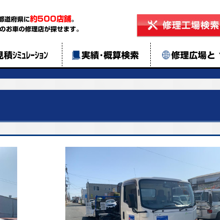
約500店舗
都道府県に
。
のお車の修理店が探せます。
見積ｼﾐｭﾚｰｼｮﾝ
実績･概算検索
修理広場と