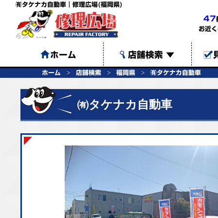
㈲タケナカ自動車｜修理広場(福岡県)
47
お近く
ホーム
店舗検索
▼
ホーム
店舗検索
福岡県
㈲タケナカ自動車
㈲タケナカ自動車