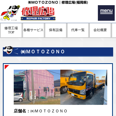
㈱ＭＯＴＯＺＯＮＯ｜修理広場(福岡県)
menu
修理工場
各種サービス
保有設備
代車一覧
会社概要
TOP
㈱ＭＯＴＯＺＯＮＯ
店舗名：
㈱ＭＯＴＯＺＯＮＯ