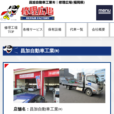
昌加自動車工業㈲｜修理広場(福岡県)
menu
修理工場
各種サービス
保有設備
代車一覧
会社概要
TOP
昌加自動車工業㈲
店舗名：
昌加自動車工業㈲