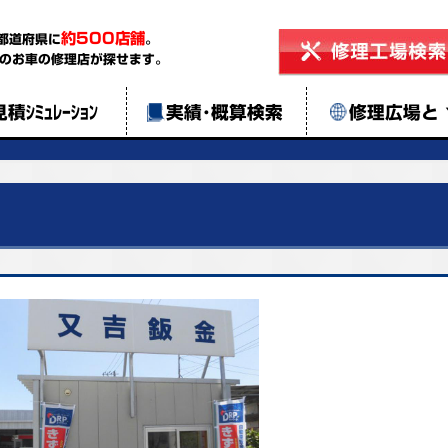
約500店舗
都道府県に
。
のお車の修理店が探せます。
見積ｼﾐｭﾚｰｼｮﾝ
実績･概算検索
修理広場と