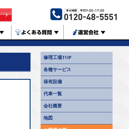
▼
よくある質問
▼
運営会社
▼
修理工場TOP
各種サービス
保有設備
代車一覧
会社概要
地図