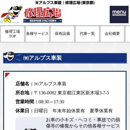
㈲アルプス車装｜修理広場(東京都)
menu
修理工場
各種サービス
保有設備
代車一覧
会社概要
TOP
㈲アルプス車装
店舗名：
㈲アルプス車装
所在地：
〒136-0082 東京都江東区新木場3-7-5
営業時間：
08:30～17:30
休業日：
日曜日 年末年始休業有 夏季休業有
お車の小キズ・ヘコミ・事故での損
傷等の修復からその他各種サービス