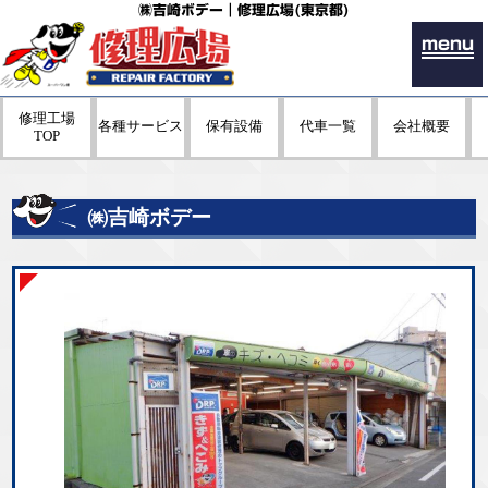
㈱吉崎ボデー｜修理広場(東京都)
menu
修理工場
各種サービス
保有設備
代車一覧
会社概要
TOP
㈱吉崎ボデー