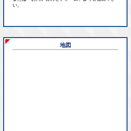
い。
地図