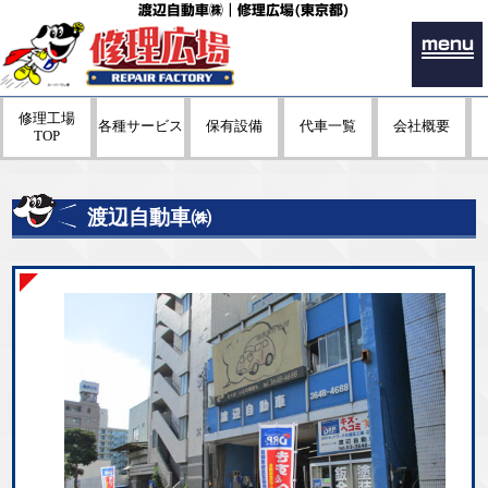
渡辺自動車㈱｜修理広場(東京都)
menu
修理工場
各種サービス
保有設備
代車一覧
会社概要
TOP
渡辺自動車㈱