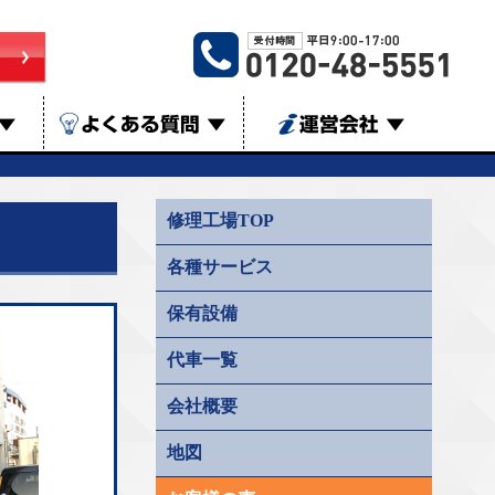
▼
よくある質問
▼
運営会社
▼
修理工場TOP
各種サービス
保有設備
代車一覧
会社概要
地図