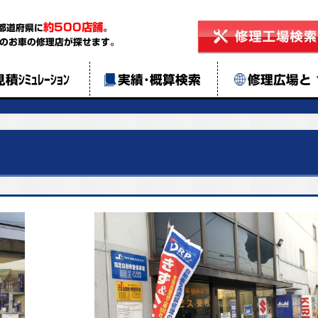
約500店舗
都道府県に
。
のお車の修理店が探せます。
見積ｼﾐｭﾚｰｼｮﾝ
実績･概算検索
修理広場と