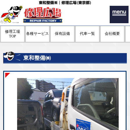
東和整備㈱｜修理広場(東京都)
menu
修理工場
各種サービス
保有設備
代車一覧
会社概要
TOP
東和整備㈱