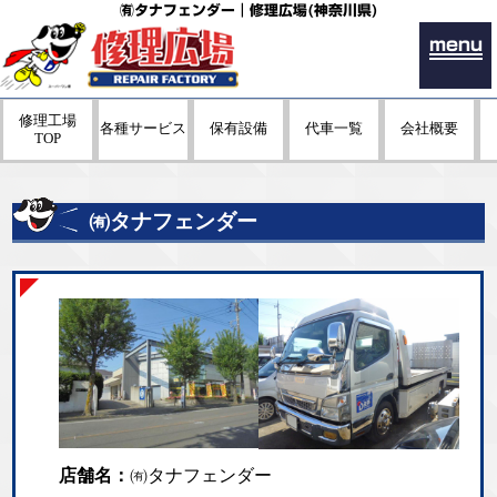
㈲タナフェンダー｜修理広場(神奈川県)
menu
修理工場
各種サービス
保有設備
代車一覧
会社概要
TOP
㈲タナフェンダー
店舗名：
㈲タナフェンダー