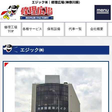
エジック㈱｜修理広場(神奈川県)
menu
修理工場
各種サービス
保有設備
代車一覧
会社概要
TOP
エジック㈱