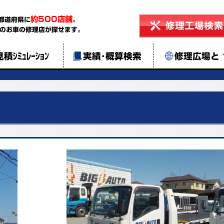
約500店舗
都道府県に
。
のお車の修理店が探せます。
見積ｼﾐｭﾚｰｼｮﾝ
実績･概算検索
修理広場と