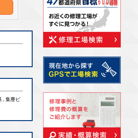
 , 集麈ピ