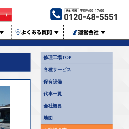
▼
よくある質問
▼
運営会社
▼
修理工場TOP
各種サービス
保有設備
代車一覧
会社概要
地図