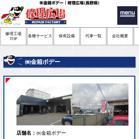
㈱金箱ボデー｜修理広場(長野県)
menu
修理工場
各種サービス
保有設備
代車一覧
会社概要
TOP
㈱金箱ボデー
店舗名：
㈱金箱ボデー