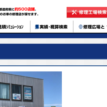
約500店舗
都道府県に
。
のお車の修理店が探せます。
見積ｼﾐｭﾚｰｼｮﾝ
実績･概算検索
修理広場と