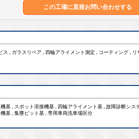
この工場に直接
お問い合わせする
サービス , ガラスリペア , 四輪アライメント測定 , コーティング ,
基 , スポット溶接機基 , 四輪アライメント基 , 故障診断システ
機基 , 集麈ピット基 , 専用車両洗車場区分