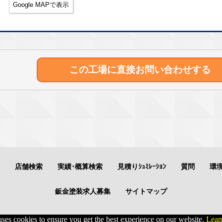
Google MAPで表示
この工場に直接
お問い合わせする
店舗検索
実績･概算検索
見積りｼｭﾐﾚｰｼｮﾝ
質問
環
鈑金塗装求人募集
サイトマップ
uses cookies to ensure you get the best experience on our website.
Leam