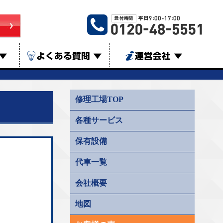
▼
よくある質問
▼
運営会社
▼
修理工場TOP
各種サービス
保有設備
代車一覧
会社概要
地図