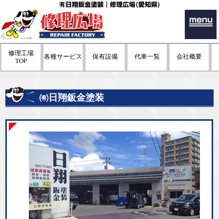
㈲日翔鈑金塗装｜修理広場(愛知県)
menu
修理工場
各種サービス
保有設備
代車一覧
会社概要
TOP
㈲日翔鈑金塗装