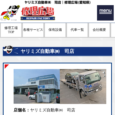
ヤリミズ自動車㈱ 司店｜修理広場(愛知県)
menu
修理工場
各種サービス
保有設備
代車一覧
会社概要
TOP
ヤリミズ自動車㈱ 司店
店舗名：
ヤリミズ自動車㈱ 司店