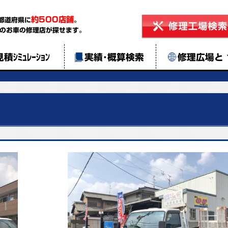
約500店舗
都道府県に
。
のお車の修理店が探せます。
見積ｼﾐｭﾚｰｼｮﾝ
実績･概算検索
修理広場と