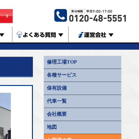
▼
よくある質問
▼
運営会社
▼
修理工場TOP
各種サービス
保有設備
代車一覧
会社概要
地図