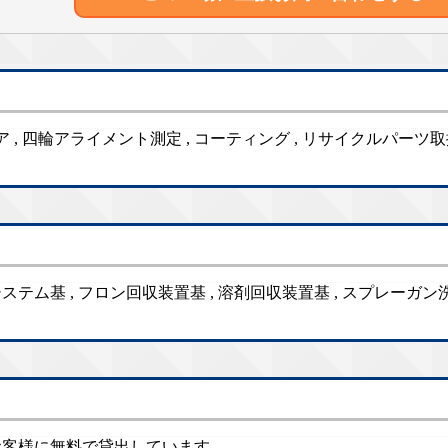
リペア , 四輪アライメント測定 , コーティング , リサイクルパーツ
ステム基 , フロン回収装置基 , 溶剤回収装置基 , スプレーガ
のお客様に無料で貸出しています。