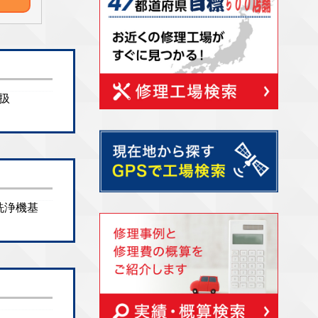
取扱
ン洗浄機基