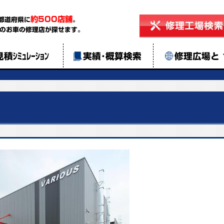
約500店舗
都道府県に
。
のお車の修理店が探せます。
見積ｼﾐｭﾚｰｼｮﾝ
実績･概算検索
修理広場と