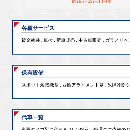
0567-25-3149
各種サービス
鈑金塗装 , 車検 , 新車販売 , 中古車販売 , ガラス
保有設備
スポット溶接機基 , 四輪アライメント基 , 故障診断シ
代車一覧
車両タイプ別に代車を 11 台保有し修理のご依頼