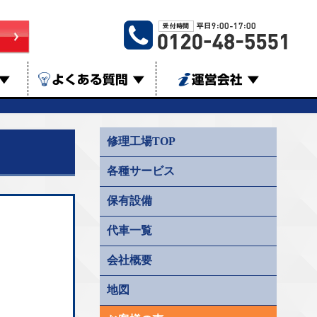
▼
よくある質問
▼
運営会社
▼
修理工場TOP
各種サービス
保有設備
代車一覧
会社概要
地図