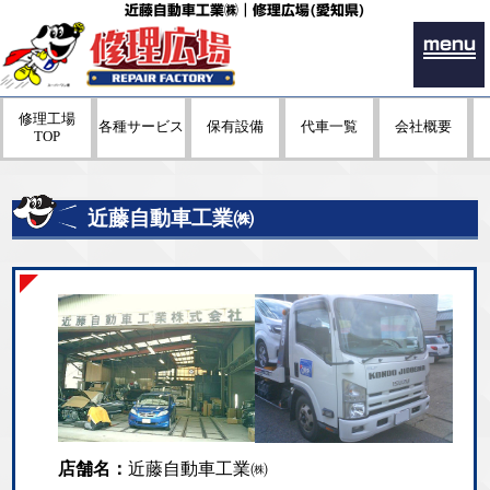
近藤自動車工業㈱｜修理広場(愛知県)
menu
修理工場
各種サービス
保有設備
代車一覧
会社概要
TOP
近藤自動車工業㈱
店舗名：
近藤自動車工業㈱