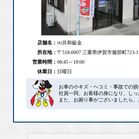
店舗名：
㈲共和鈑金
所在地：
〒518-0007 三重県伊賀市服部町723-1
営業時間：
08:45～18:00
休業日：
日曜日
お車の小キズ・ヘコミ・事故での損
社員一同、お客様の身になり、しっ
また、お困り事がございましたら、