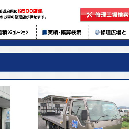
約500店舗
都道府県に
。
のお車の修理店が探せます。
見積ｼﾐｭﾚｰｼｮﾝ
実績･概算検索
修理広場と