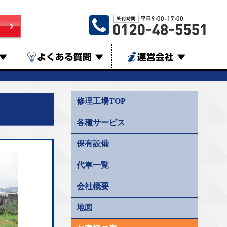
▼
よくある質問
▼
運営会社
▼
修理工場TOP
各種サービス
保有設備
代車一覧
会社概要
地図