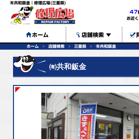
㈲共和鈑金｜修理広場(三重県)
47
お近く
ホーム
店舗検索
▼
ホーム
店舗検索
三重県
㈲共和鈑金
㈲共和鈑金