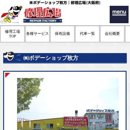
㈱ボデーショップ枚方｜修理広場(大阪府)
menu
修理工場
各種サービス
保有設備
代車一覧
会社概要
TOP
㈱ボデーショップ枚方