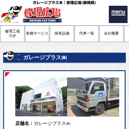
ガレージプラス㈱｜修理広場(静岡県)
menu
修理工場
各種サービス
保有設備
代車一覧
会社概要
TOP
ガレージプラス㈱
店舗名：
ガレージプラス㈱