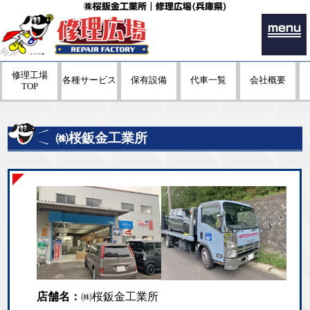
㈱桜鈑金工業所｜修理広場(兵庫県)
menu
修理工場
各種サービス
保有設備
代車一覧
会社概要
TOP
㈱桜鈑金工業所
店舗名：
㈱桜鈑金工業所